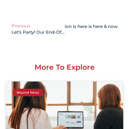
Previous
xt
the digital marketing revolution is here is here & now
Let’s Party! Our End-Of-The-Year Celebration
More To Explore
Beyond News