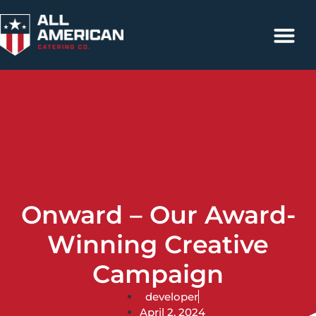
Catering Services
Contact Us
317-663-4500
Onward – Our Award-
Winning Creative
Campaign
developer
April 2, 2024