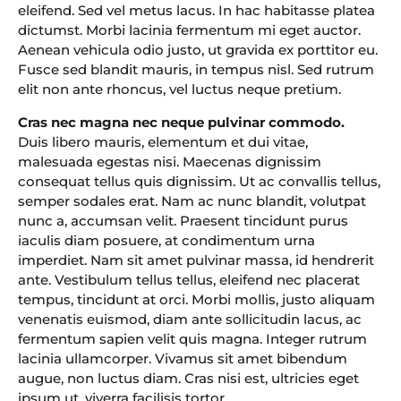
eleifend. Sed vel metus lacus. In hac habitasse platea
dictumst. Morbi lacinia fermentum mi eget auctor.
Aenean vehicula odio justo, ut gravida ex porttitor eu.
Fusce sed blandit mauris, in tempus nisl. Sed rutrum
elit non ante rhoncus, vel luctus neque pretium.
Cras nec magna nec neque pulvinar commodo.
Duis libero mauris, elementum et dui vitae,
malesuada egestas nisi. Maecenas dignissim
consequat tellus quis dignissim. Ut ac convallis tellus,
semper sodales erat. Nam ac nunc blandit, volutpat
nunc a, accumsan velit. Praesent tincidunt purus
iaculis diam posuere, at condimentum urna
imperdiet. Nam sit amet pulvinar massa, id hendrerit
ante. Vestibulum tellus tellus, eleifend nec placerat
tempus, tincidunt at orci. Morbi mollis, justo aliquam
venenatis euismod, diam ante sollicitudin lacus, ac
fermentum sapien velit quis magna. Integer rutrum
lacinia ullamcorper. Vivamus sit amet bibendum
augue, non luctus diam. Cras nisi est, ultricies eget
ipsum ut, viverra facilisis tortor.